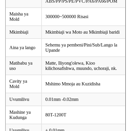
ABS/PP/PS/PE/PVC/PA6/PA66/POM
Maisha ya
300000~500000 Risasi
Mold
Mkimbiaji
Mkimbiaji wa Moto au Mkimbiaji baridi
Sehemu ya pembeni/Pini/Sub/Lango la
Aina ya lango
Upande
Matibabu ya
Matte, Iliyong'olewa, Kioo
uso
kilichosafishwa, muundo, uchoraji, nk.
Cavity ya
Mshimo Mmoja au Kuzidisha
Mold
Uvumilivu
0.01mm -0.02mm
Mashine ya
80T-1200T
Kudunga
Uvumilivu
± 0.01mm