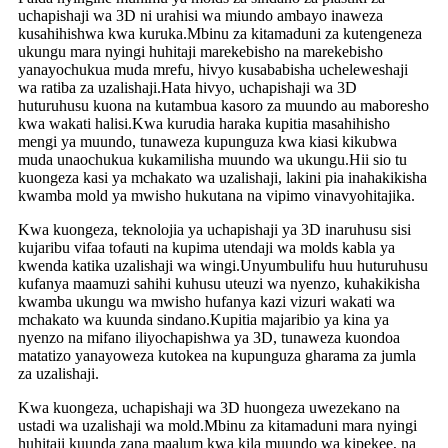
uchapishaji wa 3D ni urahisi wa miundo ambayo inaweza
kusahihishwa kwa kuruka.Mbinu za kitamaduni za kutengeneza
ukungu mara nyingi huhitaji marekebisho na marekebisho
yanayochukua muda mrefu, hivyo kusababisha ucheleweshaji
wa ratiba za uzalishaji.Hata hivyo, uchapishaji wa 3D
huturuhusu kuona na kutambua kasoro za muundo au maboresho
kwa wakati halisi.Kwa kurudia haraka kupitia masahihisho
mengi ya muundo, tunaweza kupunguza kwa kiasi kikubwa
muda unaochukua kukamilisha muundo wa ukungu.Hii sio tu
kuongeza kasi ya mchakato wa uzalishaji, lakini pia inahakikisha
kwamba mold ya mwisho hukutana na vipimo vinavyohitajika.
Kwa kuongeza, teknolojia ya uchapishaji ya 3D inaruhusu sisi
kujaribu vifaa tofauti na kupima utendaji wa molds kabla ya
kwenda katika uzalishaji wa wingi.Unyumbulifu huu huturuhusu
kufanya maamuzi sahihi kuhusu uteuzi wa nyenzo, kuhakikisha
kwamba ukungu wa mwisho hufanya kazi vizuri wakati wa
mchakato wa kuunda sindano.Kupitia majaribio ya kina ya
nyenzo na mifano iliyochapishwa ya 3D, tunaweza kuondoa
matatizo yanayoweza kutokea na kupunguza gharama za jumla
za uzalishaji.
Kwa kuongeza, uchapishaji wa 3D huongeza uwezekano na
ustadi wa uzalishaji wa mold.Mbinu za kitamaduni mara nyingi
huhitaji kuunda zana maalum kwa kila muundo wa kipekee, na