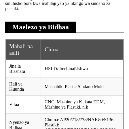
suluhisho bora kwa mahitaji yao ya ukingo wa sindano za
plastiki.
Maelezo ya Bidhaa
Mahali pa
China
asili
Jina la
HSLD/ Imebinafsishwa
Biashara
Hali ya
Mashabiki Plastic Sindano Mold
Kuunda
CNC, Mashine ya Kukata EDM,
Vifaa
Mashine ya Plastiki, n.k
Chuma: AP20/718/738/NAK80/S136
Nyenzo ya
Plastiki:
Bidhaa