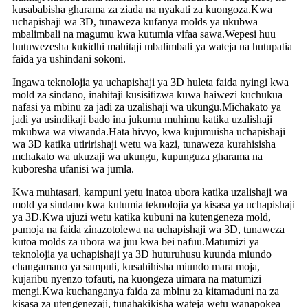
kusababisha gharama za ziada na nyakati za kuongoza.Kwa
uchapishaji wa 3D, tunaweza kufanya molds ya ukubwa
mbalimbali na magumu kwa kutumia vifaa sawa.Wepesi huu
hutuwezesha kukidhi mahitaji mbalimbali ya wateja na hutupatia
faida ya ushindani sokoni.
Ingawa teknolojia ya uchapishaji ya 3D huleta faida nyingi kwa
mold za sindano, inahitaji kusisitizwa kuwa haiwezi kuchukua
nafasi ya mbinu za jadi za uzalishaji wa ukungu.Michakato ya
jadi ya usindikaji bado ina jukumu muhimu katika uzalishaji
mkubwa wa viwanda.Hata hivyo, kwa kujumuisha uchapishaji
wa 3D katika utiririshaji wetu wa kazi, tunaweza kurahisisha
mchakato wa ukuzaji wa ukungu, kupunguza gharama na
kuboresha ufanisi wa jumla.
Kwa muhtasari, kampuni yetu inatoa ubora katika uzalishaji wa
mold ya sindano kwa kutumia teknolojia ya kisasa ya uchapishaji
ya 3D.Kwa ujuzi wetu katika kubuni na kutengeneza mold,
pamoja na faida zinazotolewa na uchapishaji wa 3D, tunaweza
kutoa molds za ubora wa juu kwa bei nafuu.Matumizi ya
teknolojia ya uchapishaji ya 3D huturuhusu kuunda miundo
changamano ya sampuli, kusahihisha miundo mara moja,
kujaribu nyenzo tofauti, na kuongeza uimara na matumizi
mengi.Kwa kuchanganya faida za mbinu za kitamaduni na za
kisasa za utengenezaji, tunahakikisha wateja wetu wanapokea