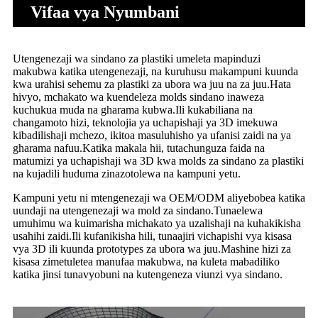
Vifaa vya Nyumbani
Utengenezaji wa sindano za plastiki umeleta mapinduzi
makubwa katika utengenezaji, na kuruhusu makampuni kuunda
kwa urahisi sehemu za plastiki za ubora wa juu na za juu.Hata
hivyo, mchakato wa kuendeleza molds sindano inaweza
kuchukua muda na gharama kubwa.Ili kukabiliana na
changamoto hizi, teknolojia ya uchapishaji ya 3D imekuwa
kibadilishaji mchezo, ikitoa masuluhisho ya ufanisi zaidi na ya
gharama nafuu.Katika makala hii, tutachunguza faida na
matumizi ya uchapishaji wa 3D kwa molds za sindano za plastiki
na kujadili huduma zinazotolewa na kampuni yetu.
Kampuni yetu ni mtengenezaji wa OEM/ODM aliyebobea katika
uundaji na utengenezaji wa mold za sindano.Tunaelewa
umuhimu wa kuimarisha michakato ya uzalishaji na kuhakikisha
usahihi zaidi.Ili kufanikisha hili, tunaajiri vichapishi vya kisasa
vya 3D ili kuunda prototypes za ubora wa juu.Mashine hizi za
kisasa zimetuletea manufaa makubwa, na kuleta mabadiliko
katika jinsi tunavyobuni na kutengeneza viunzi vya sindano.