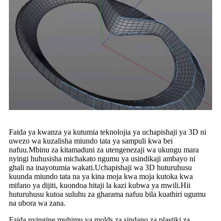
Faida ya kwanza ya kutumia teknolojia ya uchapishaji ya 3D ni
uwezo wa kuzalisha miundo tata ya sampuli kwa bei
nafuu.Mbinu za kitamaduni za utengenezaji wa ukungu mara
nyingi huhusisha michakato ngumu ya usindikaji ambayo ni
ghali na inayotumia wakati.Uchapishaji wa 3D huturuhusu
kuunda miundo tata na ya kina moja kwa moja kutoka kwa
mifano ya dijiti, kuondoa hitaji la kazi kubwa ya mwili.Hii
huturuhusu kutoa suluhu za gharama nafuu bila kuathiri ugumu
na ubora wa zana.
Faida nyingine muhimu ya molds za sindano za plastiki za