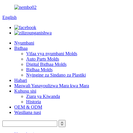
English
Nyumbani
Bidhaa
Vifaa vya nyumbani Molds
Auto Parts Molds
Digital Bidhaa Molds
Bidhaa Molds
Nyingine za Sindano za Plastiki
Habari
Maswali Yanayoulizwa Mara kwa Mara
Kuhusu sisi
Ziara ya Kiwanda
Historia
OEM & ODM
Wasiliana nasi